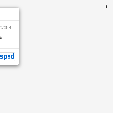
tutte le
ali
.