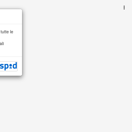
tutte le
ali
.